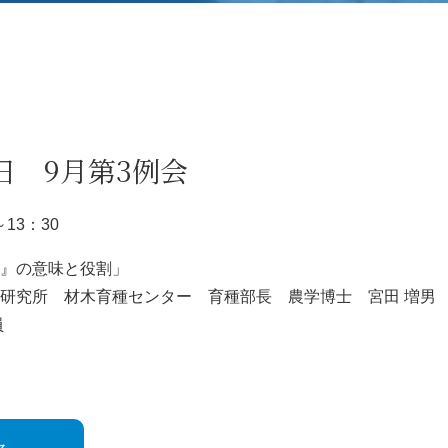
5日 9月第3例会
～
13
：
30
』の意味と役割」
研究所 材木育種センター 育種部長 農学博士 宮田 増男
員