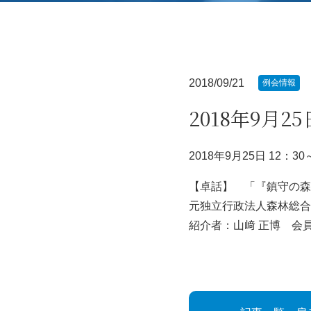
2018/09/21
例会情報
2018年9月2
2018
年9
月25
日
12
：
30
【卓話】 「『鎮守の森
元独立行政法人森林総合
紹介者：山﨑 正博 会