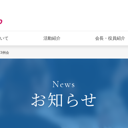
ついて
活動紹介
会長・役員紹介
第3例会
News
お知らせ