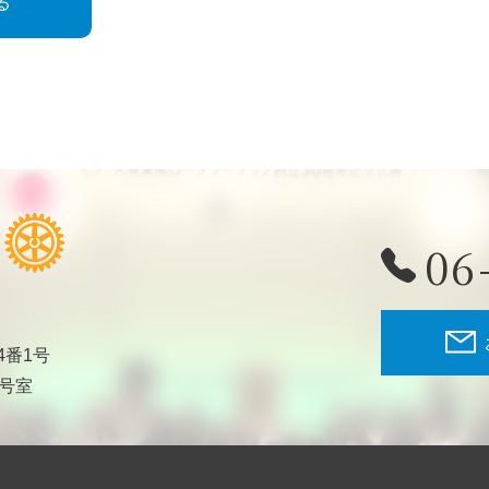
る
06
4番1号
2号室