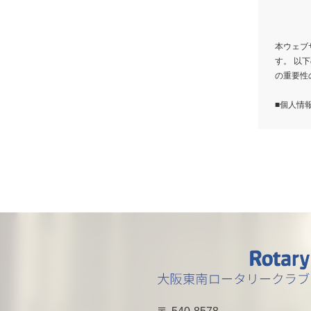
本ウェブ
す。 以
の重要性
■個人情
当団体は
漏洩など
措置を講
■個人情
本ウェブ
報をご登
たしませ
て、電子
■個人情
当団体は
三者に開
・患者様