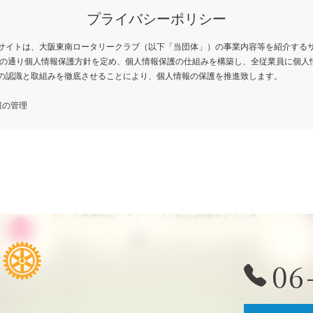
プライバシーポリシー
サイトは、大阪東南ロータリークラブ（以下「当団体」）の事業内容等を紹介する
下の通り個人情報保護方針を定め、個人情報保護の仕組みを構築し、全従業員に個人
の認識と取組みを徹底させることにより、個人情報の保護を推進致します。
報の管理
、個人情報を正確かつ最新の状態に保ち、個人情報への不正アクセス・紛失・破損
を防止するため、セキュリティシステムの維持・管理体制の整備・社員教育の徹底
じ、安全対策を実施し個人情報の厳重な管理を行ないます。
報の利用目的
サイトでは、お客様からのお問い合わせ時に、お名前、e-mailアドレス、電話番号
録いただく場合がございますが、これらの個人情報はご提供いただく際の目的以外
ん。 お預かりした個人情報は、当社からのご連絡や業務のご案内やご質問に対する
メールや資料のご送付に利用いたします。
06
報の第三者への開示・提供の禁止
、お預かりした個人情報を適切に管理し、次のいずれかに該当する場合を除き、個
示いたしません。
の同意がある場合