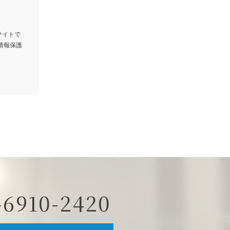
サイトで
情報保護
・改ざん・
等の必要な
等の個人情
では利用い
回答とし
-6910-2420
人情報を第