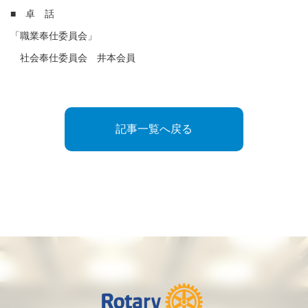
■ 卓 話
「職業奉仕委員会」
社会奉仕委員会 井本会員
記事一覧へ戻る