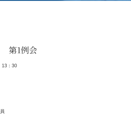
日 第1例会
 13：30
員