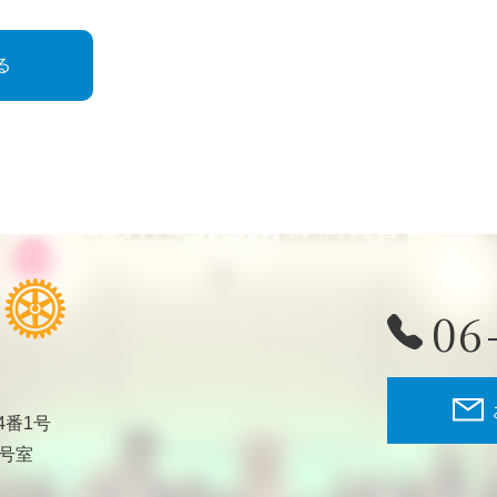
る
06
4番1号
2号室