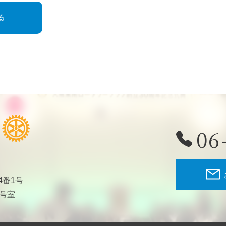
る
06
4番1号
2号室