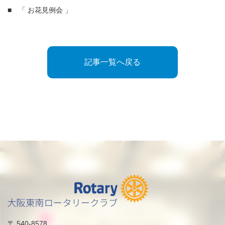
■ 「 お花見例会 」
記事一覧へ戻る
〒 540-8578