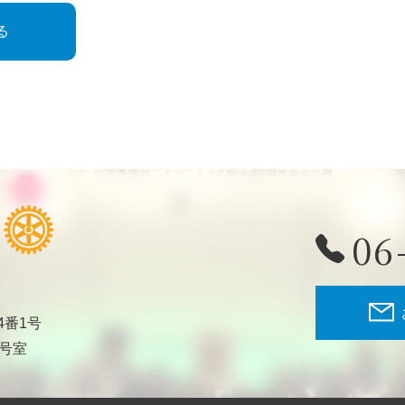
る
06
4番1号
2号室