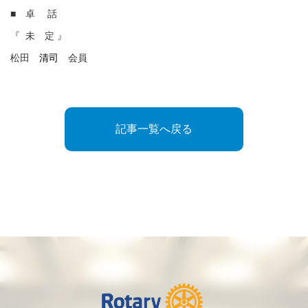
■ 卓 話
『 未 定 』
松田
清司
会員
記事一覧へ戻る