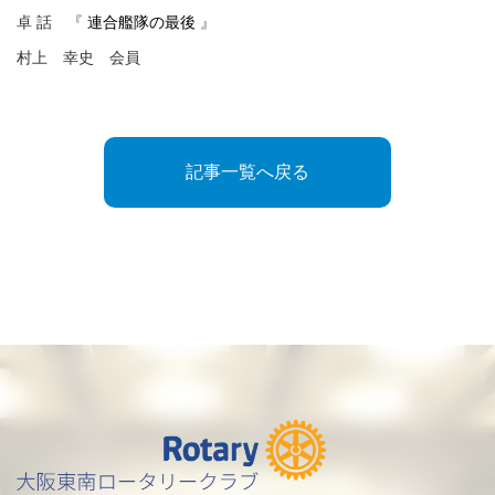
卓 話 『
連合艦隊の最後
』
村上 幸史 会員
記事一覧へ戻る