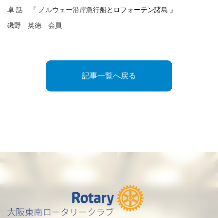
卓 話 『 ノルウェー沿岸急行船
とロフォーテン諸島
』
磯野 英徳 会員
記事一覧へ戻る