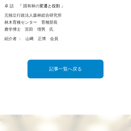
卓 話 『 国有林の
変遷と役割
』
元独立行政法人森林総合研究所
林木育種センター 育種部長
農学博士 宮田 増男 氏
紹介者 ： 山﨑 正博 会員
記事一覧へ戻る