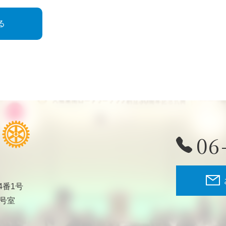
る
06
4番1号
2号室