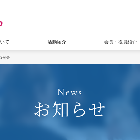
ついて
活動紹介
会長・役員紹介
第3例会
News
お知らせ